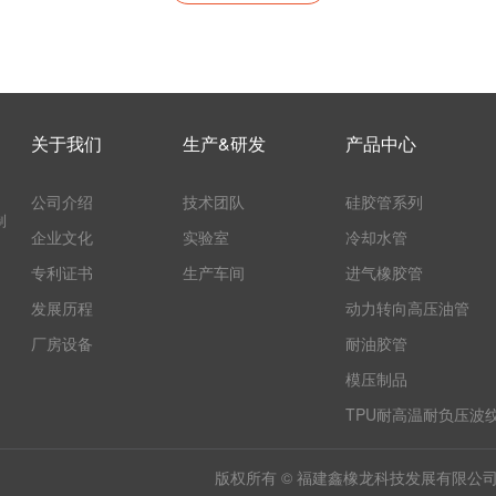
关于我们
生产&研发
产品中心
公司介绍
技术团队
硅胶管系列
制
企业文化
实验室
冷却水管
专利证书
生产车间
进气橡胶管
发展历程
动力转向高压油管
厂房设备
耐油胶管
模压制品
TPU耐高温耐负压波
版权所有 © 福建鑫橡龙科技发展有限公